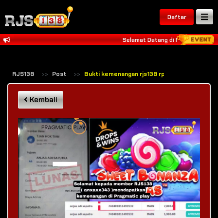
Daftar
Selamat Datang di RJS138 dan Sal
RJS138
Post
Bukti kemenangan rjs138 rp 7 800 000 sweet
Kembali